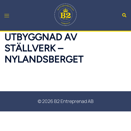
Hoppa
till
Sök
Slå
innehåll
på/av
meny
UTBYGGNAD AV
STÄLLVERK –
NYLANDSBERGET
© 2026 B2 Entreprenad AB